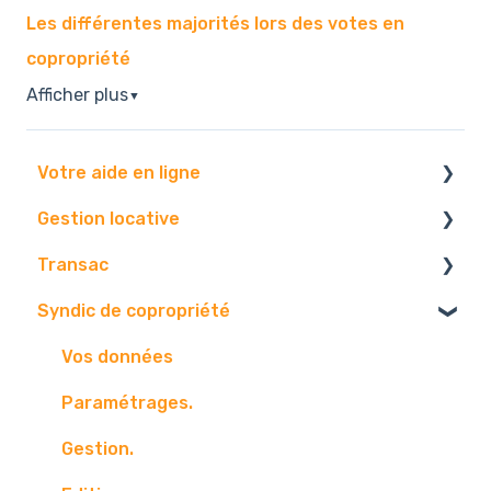
Les différentes majorités lors des votes en
copropriété
Afficher plus
▼
Votre aide en ligne
Gestion locative
Navigateur
Transac
Boite mail
Vos données.
Syndic de copropriété
Paramétrage.
Paramétrage
Tableau de bord.
Vos contact
Vos données
Edition.
Vos biens
Paramétrages.
Communication
Diffusion
Gestion.