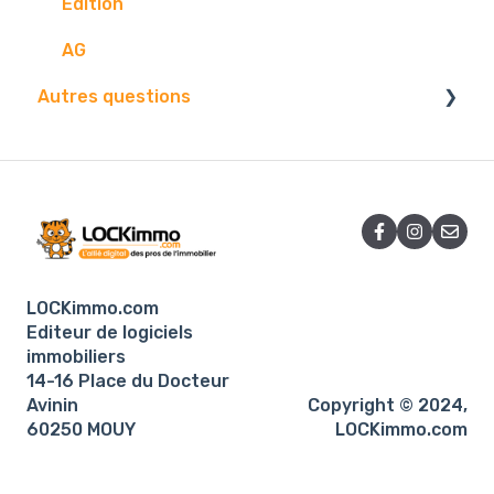
Gestion
Problématique
Edition
Location courte durée
AG
Autres questions
Mise en location
Facture
Contact.
Centre d'envoi
Logiciel
LOCKimmo.com
E-mails
Editeur de logiciels
immobiliers
14-16 Place du Docteur
Avinin
Copyright © 2024,
60250 MOUY
LOCKimmo.com