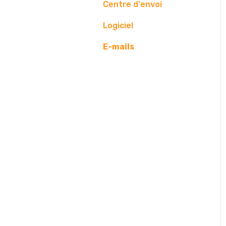
Gestion
Problématique
Edition
Centre d'envoi
Location courte durée
AG
Logiciel
Mise en location
E-mails