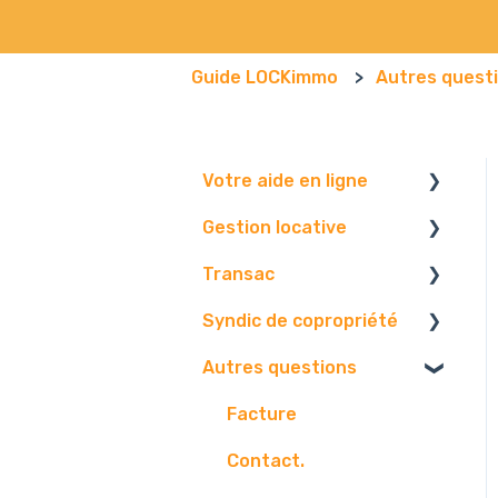
Guide LOCKimmo
Autres quest
Votre aide en ligne
Gestion locative
Navigateur
Transac
Boite mail
Vos données.
Syndic de copropriété
Paramétrage.
Paramétrage
Autres questions
Tableau de bord.
Vos contact
Vos données
Edition.
Vos biens
Paramétrages.
Facture
Communication
Diffusion
Gestion.
Contact.