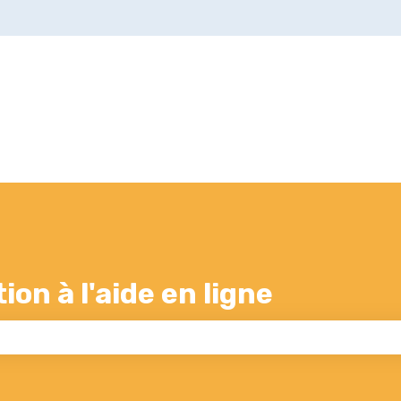
s
on à l'aide en ligne
 champ de recherche est vide.