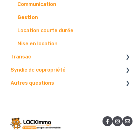
Communication
Gestion
Location courte durée
Mise en location
Transac
Syndic de copropriété
Paramétrage
Autres questions
Vos contact
Vos données
Vos biens
Paramétrages.
Facture
Diffusion
Gestion.
Contact.
Problématique
Edition
Centre d'envoi
AG
Logiciel