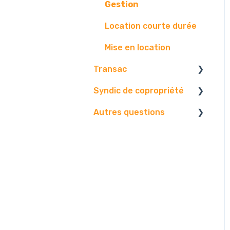
Gestion
Location courte durée
Mise en location
Transac
Syndic de copropriété
Paramétrage
Autres questions
Vos contact
Vos données
Vos biens
Paramétrages.
Facture
Diffusion
Gestion.
Contact.
Problématique
Edition
Centre d'envoi
AG
Logiciel
E-mails