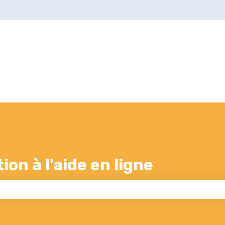
s
on à l'aide en ligne
 champ de recherche est vide.