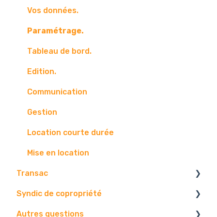
Boite mail
Vos données.
Paramétrage.
Tableau de bord.
Edition.
Communication
Gestion
Location courte durée
Mise en location
Transac
Syndic de copropriété
Paramétrage
Autres questions
Vos contact
Vos données