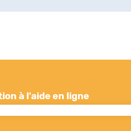
s
on à l'aide en ligne
 champ de recherche est vide.