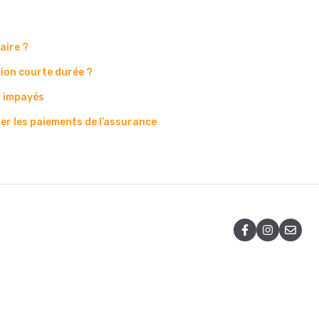
aire ?
tion courte durée ?
s impayés
her les paiements de l’assurance