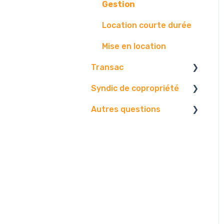
Gestion
Location courte durée
Mise en location
Transac
Syndic de copropriété
Paramétrage
Autres questions
Vos contact
Vos données
Vos biens
Paramétrages.
Facture
Diffusion
Gestion.
Contact.
Problématique
Edition
Centre d'envoi
AG
Logiciel
E-mails