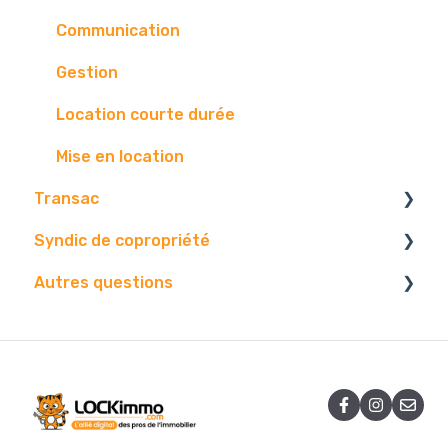
Communication
Gestion
Location courte durée
Mise en location
Transac
Syndic de copropriété
Paramétrage
Autres questions
Vos contact
Vos données
Vos biens
Paramétrages.
Facture
Diffusion
Gestion.
Contact.
Problématique
Edition
Centre d'envoi