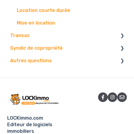
Location courte durée
Mise en location
Transac
Syndic de copropriété
Paramétrage
Autres questions
Vos contact
Vos données
Vos biens
Paramétrages.
Facture
Diffusion
Gestion.
Contact.
Problématique
Edition
Centre d'envoi
AG
Logiciel
LOCKimmo.com
E-mails
Editeur de logiciels
immobiliers