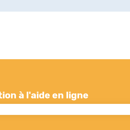
s
on à l'aide en ligne
 champ de recherche est vide.