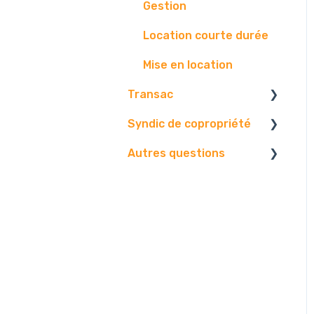
Gestion
Location courte durée
Mise en location
Transac
Syndic de copropriété
Paramétrage
Autres questions
Vos contact
Vos données
Vos biens
Paramétrages.
Facture
Diffusion
Gestion.
Contact.
Problématique
Edition
Centre d'envoi
AG
Logiciel
E-mails