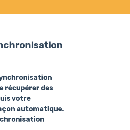
nchronisation
 synchronisation
de récupérer des
uis votre
façon automatique.
nchronisation