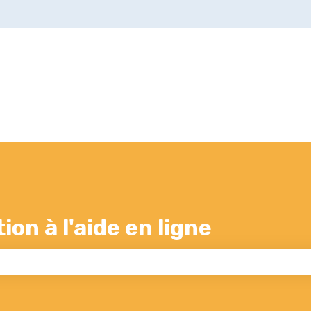
s
on à l'aide en ligne
 champ de recherche est vide.