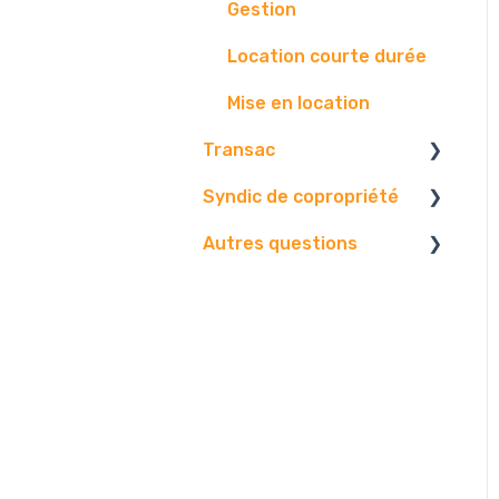
Gestion
Location courte durée
Mise en location
Transac
Syndic de copropriété
Paramétrage
Autres questions
Vos contact
Vos données
Vos biens
Paramétrages.
Facture
Diffusion
Gestion.
Contact.
Problématique
Edition
Centre d'envoi
AG
Logiciel
E-mails